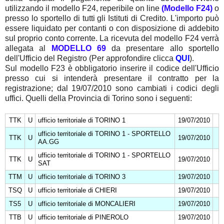
utilizzando il modello F24, reperibile on line
(Modello F24)
o
presso lo sportello di tutti gli Istituti di Credito. L'importo può
essere liquidato per contanti o con disposizione di addebito
sul proprio conto corrente. La ricevuta del modello F24 verrà
allegata al
MODELLO 69
da presentare allo sportello
dell'Ufficio del Registro (Per approfondire clicca
QUI
).
Sul modello F23 è obbligatorio inserire il codice dell'Ufficio
presso cui si intenderà presentare il contratto per la
registrazione; dal 19/07/2010 sono cambiati i codici degli
uffici. Quelli della Provincia di Torino sono i seguenti:
TTK
U
ufficio territoriale di TORINO 1
19/07/2010
ufficio territoriale di TORINO 1 - SPORTELLO
TTK
U
19/07/2010
AA.GG
ufficio territoriale di TORINO 1 - SPORTELLO
TTK
U
19/07/2010
SAT
TTM
U
ufficio territoriale di TORINO 3
19/07/2010
TSQ
U
ufficio territoriale di CHIERI
19/07/2010
TS5
U
ufficio territoriale di MONCALIERI
19/07/2010
TTB
U
ufficio territoriale di PINEROLO
19/07/2010