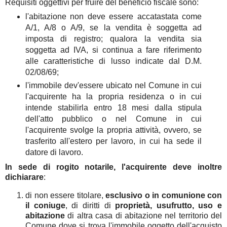
Requisiti oggettivi per fruire del beneficio fiscale sono:
l'abitazione non deve essere accatastata come
A/1, A/8 o A/9, se la vendita è soggetta ad
imposta di registro; qualora la vendita sia
soggetta ad IVA, si continua a fare riferimento
alle caratteristiche di lusso indicate dal D.M.
02/08/69;
l'immobile dev'essere ubicato nel Comune in cui
l'acquirente ha la propria residenza o in cui
intende stabilirla entro 18 mesi dalla stipula
dell'atto pubblico o nel Comune in cui
l'acquirente svolge la propria attività, ovvero, se
trasferito all'estero per lavoro, in cui ha sede il
datore di lavoro.
In sede di rogito notarile, l'acquirente deve inoltre
dichiarare
:
di non essere titolare,
esclusivo o in comunione con
il coniuge
, di diritti di
proprietà, usufrutto, uso e
abitazione
di altra casa di abitazione nel territorio del
Comune dove si trova l'immobile oggetto dell'acquisto