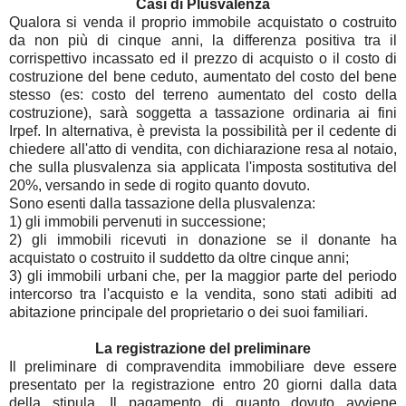
Casi di Plusvalenza
Qualora si venda il proprio immobile acquistato o costruito
da non più di cinque anni, la differenza positiva tra il
corrispettivo incassato ed il prezzo di acquisto o il costo di
costruzione del bene ceduto, aumentato del costo del bene
stesso (es: costo del terreno aumentato del costo della
costruzione), sarà soggetta a tassazione ordinaria ai fini
Irpef. In alternativa, è prevista la possibilità per il cedente di
chiedere all'atto di vendita, con dichiarazione resa al notaio,
che sulla plusvalenza sia applicata l'imposta sostitutiva del
20%, versando in sede di rogito quanto dovuto.
Sono esenti dalla tassazione della plusvalenza:
1) gli immobili pervenuti in successione;
2) gli immobili ricevuti in donazione se il donante ha
acquistato o costruito il suddetto da oltre cinque anni;
3) gli immobili urbani che, per la maggior parte del periodo
intercorso tra l'acquisto e la vendita, sono stati adibiti ad
abitazione principale del proprietario o dei suoi familiari.
La registrazione del preliminare
Il preliminare di compravendita immobiliare deve essere
presentato per la registrazione entro 20 giorni dalla data
della stipula. Il pagamento di quanto dovuto avviene