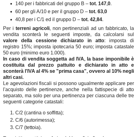
140 per i fabbricati del gruppo B –
tot. 147,0
.
60 per gli A/10 e per il gruppo D –
tot. 63,0
40,8 per i C/1 ed il gruppo D –
tot. 42,84
.
Per i
terreni agricoli
, non pertinenziali ad un fabbricato, la
vendita sconterà le seguenti imposte, da calcolarsi sul
valore della cessione dichiarato in atto
: imposta di
registro 15%; imposta ipotecaria 50 euro; imposta catastale
50 euro (minimo euro 1.000).
In caso di vendita soggetta ad IVA, la base imponibile è
costituita dal prezzo pattuito e dichiarato in atto e
sconterà l'IVA al 4% se "prima casa", ovvero al 10% negli
altri casi.
Le agevolazioni fiscali si possono ugualmente applicare per
l'acquisto delle pertinenze, anche nella fattispecie di atto
separato, ma solo per una pertinenza per ciascuna delle tre
seguenti categorie catastali:
C/2 (cantina o soffitta);
C/6 (autorimessa);
C/7 (tettoia).