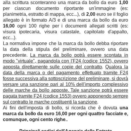
alla scrittura sconteranno una marca da bollo da euro
1,00
per ciascun documento riportante un'immagine (es:
planimetria, estratto di mappa, ecc...), di
2,00
euro se il foglio
allegato è in formato A/3 e di una marca da bollo da euro
16,00
ogni 100 righe per i documenti allegati scritti (es:
visura ipotecaria, visura catastale, capitolato d'appalto,
ecc...).
La normativa impone che la marca da bollo debba riportare
la data della stipula del preliminare, ovvero una data
precedente.
La marca da bollo potrà essere scontata in
modo "virtuale", pagandola con l'F24 (codice 1552), ovvero
apposta direttamente sulle copie del contratto
.
Qualora la
data della marca o del pagamento effettuato tramite F24
fosse successiva alla sottoscrizione del preliminare, si dovrà
versare una sanzione pari al 10% dell'importo complessivo
delle marche da bollo apposte. Tale sanzione potrà essere
pagata tramite F24 (codice 1553) ovvero apponendo sempre
sul contratto le marche costituenti la sanzione
.
Ai fini dell'imposta di bollo, si ricorda che è dovuta
una
marca da bollo da euro 16,00 per ogni quattro facciate e,
comunque, ogni cento righe.
.