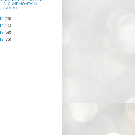
ALCUNE NOVITA' IN
CAMPO ...
15
(25)
14
(41)
13
(58)
12
(75)