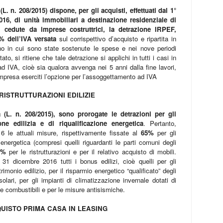
L. n. 208/2015) dispone, per gli acquisti, effettuati dal 1°
16, di unità immobiliari a destinazione residenziale di
 cedute da imprese costruttrici, la detrazione IRPEF,
% dell’IVA versata
sul corrispettivo d’acquisto e ripartita in
nno in cui sono state sostenute le spese e nei nove periodi
to, si ritiene che tale detrazione si applichi in tutti i casi in
ad IVA, cioè sia qualora avvenga nei 5 anni dalla fine lavori,
’impresa eserciti l’opzione per l’assoggettamento ad IVA
RISTRUTTURAZIONI EDILIZIE
 (L. n. 208/2015), sono prorogate le detrazioni per gli
ione edilizia e di riqualificazione energetica
. Pertanto,
6 le attuali misure, rispettivamente fissate al
65%
per gli
e energetica (compresi quelli riguardanti le parti comuni degli
0%
per le ristrutturazioni e per il relativo acquisto di mobili.
 31 dicembre 2016 tutti i bonus edilizi, cioè quelli per gli
rimonio edilizio, per il risparmio energetico “qualificato” degli
olari, per gli impianti di climatizzazione invernale dotati di
e combustibili e per le misure antisismiche.
UISTO PRIMA CASA IN LEASING