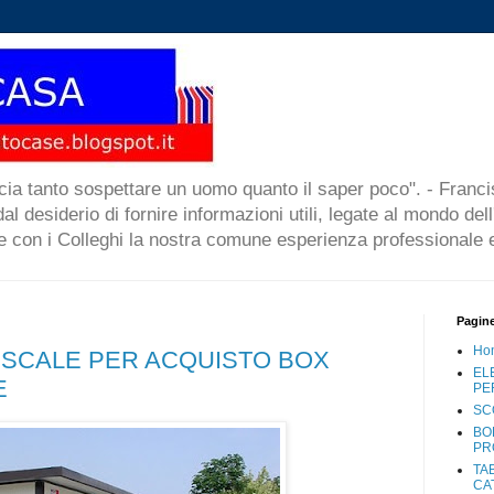
cia tanto sospettare un uomo quanto il saper poco". - Francis
l desiderio di fornire informazioni utili, legate al mondo dell
re con i Colleghi la nostra comune esperienza professionale e
Pagin
Ho
ISCALE PER ACQUISTO BOX
EL
E
PE
SC
BO
PR
TA
CA