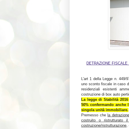
DETRAZIONE FISCALE 
L'art 1 della Legge n. 449/9
uno sconto fiscale in caso di 
residenziali esistenti am
costruzione di box auto perti
La legge di Stabilità
2016
50% confermando anche l’i
singola unità immobiliare.
Premesso che
la detrazion
costruito o ristrutturat
costruzione/ristrutturazione
,