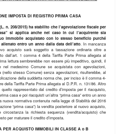
NE IMPOSTA DI REGISTRO PRIMA CASA
(L. n. 208/2015) ha stabilito che l’agevolazione fiscale per
asa” si applica anche nel caso in cui l’acquirente sia
uo immobile acquistato con lo stesso beneficio purché
alienato entro un anno dalla data dell’atto
. In mancanza
uovo acquisto sarà soggetto a tassazione ordinaria oltre a
o dall’art. 1 comma 4 della Tariffa Parte Prima allegata al
ma lettura sembrerebbe non essere più impeditivo, quindi, il
ne nel medesimo Comune se acquistata con agevolazioni,
 (nello stesso Comune) senza agevolazioni, risulterebbe, al
pplicazione della suddetta norma che, per inciso è il comma 4-
pre della Tariffa Parte Prima allegata al D.P.R. n. 131/86. Altro
 quello rappresentato dal credito d’imposta per il riacquisto,
rima casa e poi riacquisti un’altra “prima casa” entro un anno
a nuova normativa contenuta nella legge di Stabilità del 2016
lazione “prima casa”) la vendita posteriore al nuovo acquisto,
e circostanza la richiesta sequenza (vendita/acquisto) che
osto per maturare il credito d’imposta.
A PER ACQUISTO IMMOBILI IN CLASSE A o B