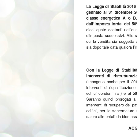
La Legge di Stabilità 2016 (
gennaio al 31 dicembre 20
classe energetica A o B,
dall’imposta lorda, del 50
dieci quote costanti nell’a
d’imposta successivi. Allo sta
cui la vendita sia soggetta 
sia dopo tale data qualora l
Con la Legge di Stabilità
interventi di ristrutturaz
rimangono anche per il 201
interventi di riqualificazion
edifici condominiali) e al
5
Saranno quindi prorogati al
interventi di recupero del pat
edifici, per le schermature s
calore alimentati da biomass
ACQ