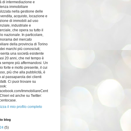
à di intermediazione e
lenza immobiliare
lizzata nella gestione delle
i vendita, acquisto, locazione e
zione di immobili ad uso
nziale, industriale e
ciale, che opera su tutto il
orio nazionale. In particolare,
anorama del mercato
liare della provincia di Torino
dei marchi più conosciuti;
senta una società esistente
si 20 anni, che nel tempo è
a sempre più affermandosi. Un
o forte e molto presente, il cui
so, più che alla pubblicità, è
 al passaparola dei clienti
fatti. Ci puoi trovare su
ook:
acebook.com/ImmobiliareCent
hieri ed anche su Twitter:
centocase.
izza il mio profilo completo
io blog
24
(5)