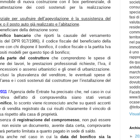
immobile di nuova costruzione con il box pertinenziale, di
societ
’attestazione dei costi sostenuti per la realizzazione
consu
specia
fasi d
ziale per usufruire dell’agevolazione è la sussistenza del
valuta
ox o il posto auto già realizzato e l’abitazione
.
reside
beneficiare della detrazione sono:
commer
nifico bancario
che riporti la causale del versamento
territ
is del DPR 917/1986), il codice fiscale del beneficiario della
nel p
 con chi dispone il bonifico, il codice fiscale o la partita Iva
immobi
siti modelli per questo tipo di bonifico;
è uno 
rappre
da parte del costruttore
che comprendono le spese di
da qua
 dei lavori, le prestazioni professionali richieste, l’Iva, il
andat
 concessioni o assensi urbanistici e gli oneri di urbanizzazione.
marchi
lusi la plusvalenza del venditore, le eventuali spese di
succes
l’area e i costi sostenuti dal costruttore per l’installazione del
dovuto
soddis
2011
l’Agenzia delle Entrate ha precisato che, nel caso in cui
Faceb
nitiva dell'atto di compravendita siano stati versati
www.f
ocaseC
nifico
, lo sconto viene riconosciuto anche su questi acconti
@Info
di vendita registrato da cui risulti chiaramente il vincolo di
sa rispetto alla casa di proprietà.
Visual
ssenza di
registrazione del compromesso
, non può essere
 non esiste un documento, avente data certa, comprovante
Archiv
rà pertanto limitata a quanto pagato in sede di saldo.
►
20
uta anche nel caso in cui la
data del bonifico sia la