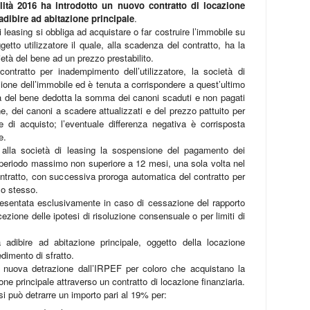
ità 2016 ha introdotto un nuovo contratto di locazione
adibire ad abitazione principale
.
 leasing si obbliga ad acquistare o far costruire l’immobile su
etto utilizzatore il quale, alla scadenza del contratto, ha la
rietà del bene ad un prezzo prestabilito.
contratto per inadempimento dell’utilizzatore, la società di
tuzione dell’immobile ed è tenuta a corrispondere a quest’ultimo
ta del bene dedotta la somma dei canoni scaduti e non pagati
one, dei canoni a scadere attualizzati e del prezzo pattuito per
ale di acquisto; l’eventuale differenza negativa è corrisposta
e.
re alla società di leasing la sospensione del pagamento dei
un periodo massimo non superiore a 12 mesi, una sola volta nel
ntratto, con successiva proroga automatica del contratto per
lo stesso.
resentata esclusivamente in caso di cessazione del rapporto
ezione delle ipotesi di risoluzione consensuale o per limiti di
 adibire ad abitazione principale, oggetto della loca­zio­ne
edimento di sfratto.
na nuova detrazione dall’IRPEF per coloro che acquistano la
e principale attraverso un contratto di lo­ca­­zio­ne finanziaria.
 si può detrarre un importo pari al 19% per: