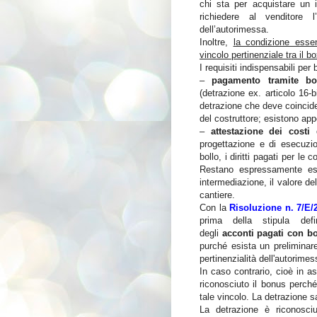
chi sta per acquistare un 
richiedere al venditore l
dell’autorimessa.
Inoltre,
la condizione essen
vincolo pertinenziale tra il b
I requisiti indispensabili per
–
pagamento tramite bo
(detrazione ex. articolo 16-b
detrazione che deve coincidere
del costruttore; esistono appo
–
attestazione dei costi 
progettazione e di esecuzione
bollo, i diritti pagati per le
Restano espressamente esc
intermediazione, il valore del
cantiere.
Con la
Risoluzione n. 7/E/
prima della stipula defi
degli
acconti
pagati con bo
purché esista un preliminare 
pertinenzialità dell'autorimes
In caso contrario, cioè in a
riconosciuto il bo
nus perché
tale vincolo.
La detrazione sa
La detrazione è riconosci