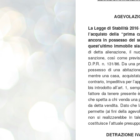
AGEVOLAZIO
La Legge di Stabilità 2016 
l’acquisto della “prima c
ancora in possesso del s
quest’ultimo immobile sia 
di detta alienazione, il n
sanzione, così come previst
D.P.R. n. 131/86. Da una pri
possesso di una abitazio
mentre una casa, acquistata
contrario, impeditiva per l’a
bis introdotto all’art. 1, sem
fattore da tenere presente è
che spetta a chi venda una p
da detta vendita. Dato che l
permette (ai fini della agevo
non si realizzerebbe in tal
costituisce l’attuale presupp
DETRAZIONE IV