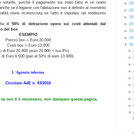
o not
arile, purché il pagamento sia stato fatto in un orario
►
20
, anche se il legame con l'abitazione non è definito al momento
►
20
ialità viene riconosciuta se l'atto è stipulato nel medesimo
►
20
che
il 50% di detrazione opera sui costi attestati dal
►
20
zo del box
.
►
20
ESEMPIO
►
20
Prezzo box = Euro 20.000
▼
20
Costi box = Euro 13.000
o di Euro 20.800 (euro 20.000 + Iva 4%)
►
 di Euro 6.500 (pari al 50% di euro 13.000).
►
►
►
L'Agenzia informa
►
Circolare AdE n. 43/2016
►
►
►
: se non ti è necessario, non stampare questa pagina.
►
▼