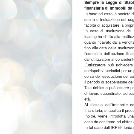
Sempre la Legge di Stabil
finanziaria di immobili da 
In base ad esso la società di
scelta e indicazione del sogg
facoltà di acquistare la prop
In caso di risoluzione del 
leasing ha diritto alla resti
quanto ricavato dalla vendi
fino alla data della risoluzi
l’esercizio dell’opzione fin
dall’utilizzatore al concedent
L’utilizzatore può richiede
corrispettivi periodici per 
corso dell’esecuzione del co
il periodo di sospensione del
Tale richiesta può essere p
di lavoro subordinato, ad ecc
età.
Al rilascio dell’immobile da
finanziaria, si applica il proc
Inoltre, viene introdotta u
casa da destinare ad abitazion
In tal caso dal­l’IRPEF lorda