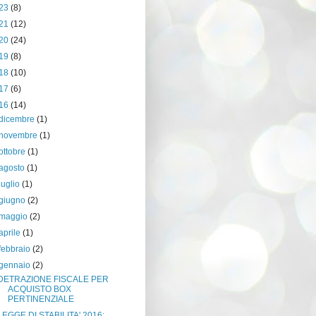
23
(8)
21
(12)
20
(24)
19
(8)
18
(10)
17
(6)
16
(14)
dicembre
(1)
novembre
(1)
ottobre
(1)
agosto
(1)
luglio
(1)
giugno
(2)
maggio
(2)
aprile
(1)
febbraio
(2)
gennaio
(2)
DETRAZIONE FISCALE PER
ACQUISTO BOX
PERTINENZIALE
LEGGE DI STABILITA' 2016: