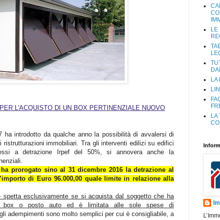
CA
CO
IM
LE
RE
TA
LE
TU
DA
LA
LIN
FA
FR
PER L'ACQUISTO DI UN BOX PERTINENZIALE NUOVO
LA
CO
7 ha introdotto da qualche anno la possibilità di avvalersi di
ristrutturazioni immobiliari.
Tra gli interventi edilizi su edifici
Inform
messi a detrazione Irpef del 50%, si annovera anche la
nenziali.
 ha
prorogato sino al 31 dicembre 2016 la detrazione al
mporto di Euro 96.000,00 quale limite in relazione alla
e spetta esclusivamente se si acquista dal soggetto che ha
Im
o il box o posto auto ed è limitata alle sole spese di
 gli adempimenti sono molto semplici per cui è consigliabile, a
L’Imm