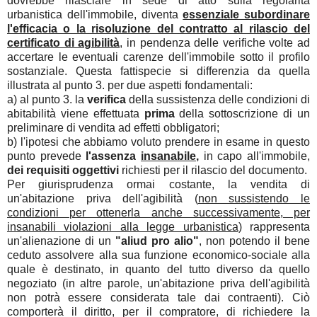
dovrebbe rilasciare in sede di atto sulla regolarità
urbanistica dell'immobile, diventa
essenziale subordinare
l'efficacia o la risoluzione del contratto al rilascio del
certificato di agibilità
, in pendenza delle verifiche volte ad
accertare le eventuali carenze dell'immobile sotto il profilo
sostanziale. Questa fattispecie si differenzia da quella
illustrata al punto 3. per due aspetti fondamentali:
a) al punto 3. la
verifica
della sussistenza delle condizioni di
abitabilità viene effettuata
prima
della sottoscrizione di un
preliminare di vendita ad effetti obbligatori;
b) l'ipotesi che abbiamo voluto prendere in esame in questo
punto prevede
l'assenza
insanabile
,
in capo all'immobile,
dei requisiti oggettivi
richiesti per il rilascio del documento.
Per giurisprudenza ormai costante, la vendita di
un'abitazione priva dell'agibilità (
non sussistendo le
condizioni per ottenerla anche successivamente, per
insanabili violazioni alla legge urbanistica
) rappresenta
un'alienazione di un
"aliud pro alio"
, non potendo il bene
ceduto assolvere alla sua funzione economico-sociale alla
quale è destinato, in quanto del tutto diverso da quello
negoziato (in altre parole, un'abitazione priva dell'agibilità
non potrà essere considerata tale dai contraenti). Ciò
comporterà il diritto, per il compratore, di richiedere la