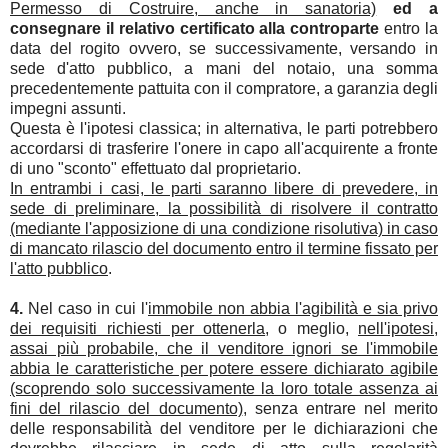
Permesso di Costruire, anche in sanatoria)
ed a
consegnare il relativo certificato alla controparte
entro la
data del rogito ovvero, se successivamente,
versando in
sede d'atto pubblico, a mani del notaio, una somma
precedentemente pattuita con il compratore, a garanzia degli
impegni assunti
.
Questa è l'ipotesi classica; in alternativa, l
e parti potrebbero
accordarsi di trasferire l'onere in capo all'acquirente a fronte
di uno "sconto" effettuato dal proprietario.
In entrambi i casi, le parti saranno libere di prevedere, in
sede di preliminare, la possibilità di risolvere il contratto
(mediante l'apposizione di una condizione risolutiva) in caso
di mancato rilascio del documento entro il termine fissato per
l'atto pubblico
.
4.
Nel caso in cui l'
immobile non abbia l'agibilità e sia privo
dei requisiti richiesti per ottenerla
, o meglio,
nell'ipotesi,
assai più probabile, che il venditore ignori se l'immobile
abbia le caratteristiche per potere essere dichiarato agibile
(scoprendo solo successivamente la loro totale assenza ai
fini del rilascio del documento)
, senza entrare nel merito
delle responsabilità del venditore per le dichiarazioni che