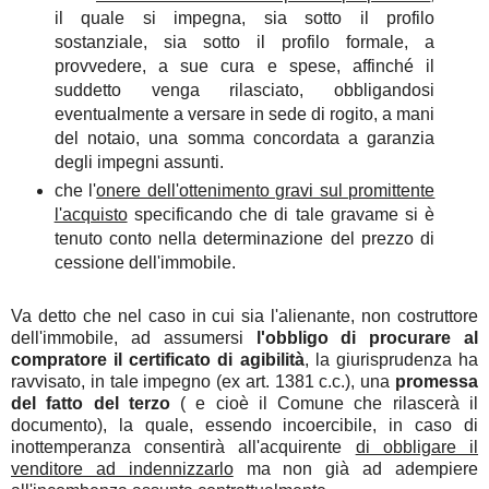
il quale si impegna, sia sotto il profilo
sostanziale, sia sotto il profilo formale, a
provvedere, a sue cura e spese, affinché il
suddetto venga rilasciato, obbligandosi
eventualmente a versare in sede di rogito, a mani
del notaio, una somma concordata a garanzia
degli impegni assunti.
che l'
onere dell'ottenimento gravi sul promittente
l'acquisto
specificando che di tale gravame si è
tenuto conto nella determinazione del prezzo di
cessione dell'immobile.
Va detto che nel caso in cui sia l'alienante, non costruttore
dell'immobile, ad assumersi
l'obbligo di procurare al
compratore il certificato di agibilità
, la giurisprudenza ha
ravvisato, in tale impegno (ex art. 1381 c.c.), una
promessa
del fatto del terzo
( e cioè il Comune che rilascerà il
documento), la quale, essendo incoercibile, in caso di
inottemperanza consentirà all'acquirente
di obbligare il
venditore ad indennizzarlo
ma non già ad adempiere