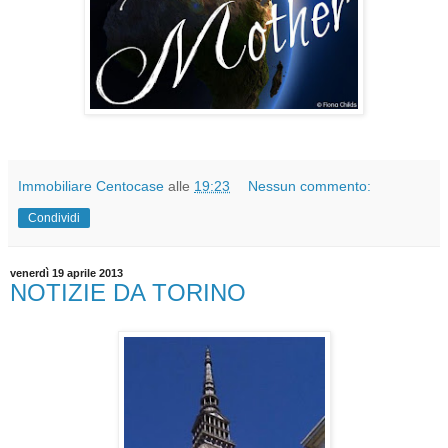
Immobiliare Centocase
alle
19:23
Nessun commento:
Condividi
venerdì 19 aprile 2013
NOTIZIE DA TORINO