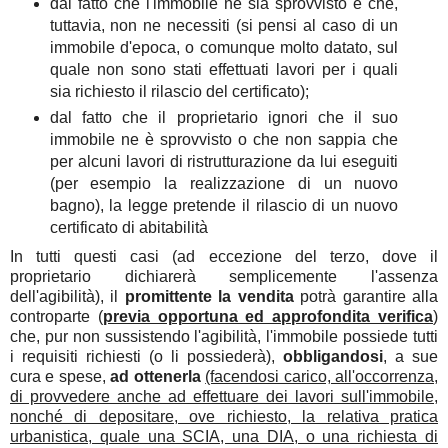
dal fatto che l'immobile ne sia sprovvisto e che,
tuttavia, non ne necessiti (si pensi al caso di un
immobile d'epoca, o comunque molto datato, sul
quale non sono stati effettuati lavori per i quali
sia richiesto il rilascio del certificato);
dal fatto che il proprietario ignori che il suo
immobile ne è sprovvisto o che non sappia che
per alcuni lavori di ristrutturazione da lui eseguiti
(per esempio la realizzazione di un nuovo
bagno), la legge pretende il rilascio di un nuovo
certificato di abitabilità
In tutti questi casi (ad eccezione del terzo, dove il
proprietario dichiarerà semplicemente l'assenza
dell'agibilità), il
promittente la vendita
potrà garantire alla
controparte (
previa opportuna ed approfondita verifica
)
che, pur non sussistendo l'agibilità, l'immobile possiede tutti
i requisiti richiesti (o li possiederà),
obbligandosi
, a sue
cura e spese,
ad ottenerla
(facendosi carico, all'occorrenza,
di provvedere anche ad effettuare dei lavori sull'immobile,
nonché di depositare, ove richiesto, la relativa pratica
urbanistica, quale una SCIA, una DIA, o una richiesta di