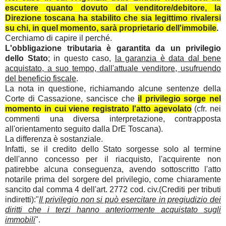
escutere quanto dovuto dal venditore/debitore, la
Direzione toscana ha stabilito che sia legittimo rivalersi
su chi, in quel momento, sarà proprietario dell'immobile
.
Cerchiamo di capire il perché.
L'obbligazione tributaria è garantita da un privilegio
dello Stato
; in questo caso,
la garanzia è data dal bene
acquistato, a suo tempo, dall'attuale venditore, usufruendo
del beneficio fiscale
.
La nota in questione, richiamando alcune sentenze della
Corte di Cassazione, sancisce che
il privilegio sorge nel
momento in cui viene registrato l'atto agevolato
(cfr. nei
commenti una diversa interpretazione, contrapposta
all'orientamento seguito dalla DrE Toscana).
La differenza è sostanziale.
Infatti, se il credito dello Stato sorgesse solo al termine
dell'anno concesso per il riacquisto, l'acquirente non
patirebbe alcuna conseguenza, avendo sottoscritto l'atto
notarile prima del sorgere del privilegio, come chiaramente
sancito dal comma 4 dell'art. 2772 cod. civ.(Crediti per tributi
indiretti):"
Il privilegio non si può esercitare in pregiudizio dei
diritti che i terzi hanno anteriormente acquistato sugli
immobili
".