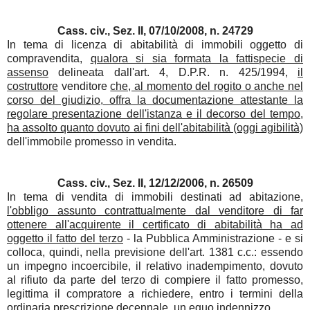
Cass. civ., Sez. II, 07/10/2008, n. 24729
In tema di licenza di abitabilità di immobili oggetto di
compravendita,
qualora si sia formata la fattispecie di
assenso
delineata dall'art. 4, D.P.R. n. 425/1994,
il
costruttore
venditore
che, al momento del rogito o anche nel
corso del giudizio, offra la documentazione attestante la
regolare presentazione dell'istanza e il decorso del tempo,
ha assolto quanto dovuto ai fini dell'abitabilità (oggi agibilità)
dell'immobile promesso in vendita.
Cass. civ., Sez. II, 12/12/2006, n. 26509
In tema di vendita di immobili destinati ad abitazione,
l'obbligo assunto contrattualmente dal venditore di far
ottenere all'acquirente il certificato di abitabilità ha ad
oggetto il fatto del terzo
- la Pubblica Amministrazione - e si
colloca, quindi, nella previsione dell'art. 1381 c.c.: essendo
un impegno incoercibile, il relativo inadempimento, dovuto
al rifiuto da parte del terzo di compiere il fatto promesso,
legittima il compratore a richiedere, entro i termini della
ordinaria prescrizione decennale, un
equo indennizzo
.