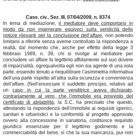
Cass. civ., Sez. III, 07/04/2009, n. 8374
In tema di mediazione,
il mediatore deve comportarsi in
modo da non ingenerare equivoci sulla veridicità delle
notizie rilevanti per la conclusione dell'affare
, non potendo
limitarsi a riferirle senza averne controllato la rispondenza a
realtà, dal momento che, anche per effetto della legge 3
febbraio 1989, n. 39, chi si rivolge al mediatore per
concludere un affare fa legittimo affidamento sul suo dovere
di imparzialità, ogniqualvolta egli non sia agente di una sola
parte, essendo tenuto a riequilibrare l'asimmetria informativa
dell'una parte rispetto all'altra sulla sicurezza e convenienza
dell'affare. (Nell'enunciare il suddetto principio, relativo ad
un
caso in cui la parte venditrice aveva dichiarato,
contrariamente al vero, che l'immobile era provvisto del
certificato di abitabilità
, la S.C. ha precisato che questo,
attestando la rispondenza dell'immobile ai requisiti igienici,
sanitari e urbanistici e la conformità al progetto approvato
ovvero alla concessione in sanatoria, costituisce requisito
giuridico essenziale per il legittimo godimento e la
commerciabilità del bene, sì che la sua mancanza, pur non