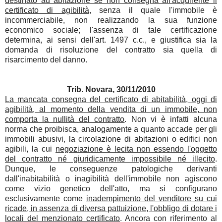
destinato ad abitazione se non consegna all'acquirente il
certificato di agibilità
, senza il quale l'immobile è
incommerciabile, non realizzando la sua funzione
economico sociale; l'assenza di tale certificazione
determina, ai sensi dell'art. 1497 c.c., e giustifica sia la
domanda di risoluzione del contratto sia quella di
risarcimento del danno.
Trib. Novara, 30/11/2010
La mancata consegna del certificato di abitabilità, oggi di
agibilità, al momento della vendita di un immobile, non
comporta la nullità del contratto
. Non vi è infatti alcuna
norma che proibisca, analogamente a quanto accade per gli
immobili abusivi, la circolazione di abitazioni o edifici non
agibili, la cui
negoziazione è lecita non essendo l'oggetto
del contratto né giuridicamente impossibile né illecito
.
Dunque, le conseguenze patologiche derivanti
dall'inabitabilità o inagibilità dell'immobile non agiscono
come vizio genetico dell'atto, ma si configurano
esclusivamente come
inadempimento del venditore su cui
ricade, in assenza di diversa pattuizione, l'obbligo di dotare i
locali del menzionato certificato
. Ancora con riferimento al