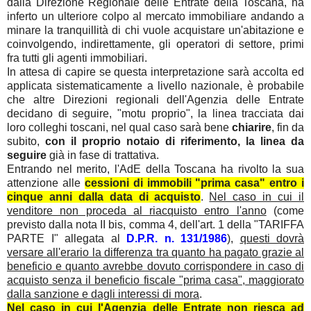
dalla Direzione Regionale delle Entrate della Toscana, ha
inferto un ulteriore colpo al mercato immobiliare andando a
minare la tranquillità di chi vuole acquistare un'abitazione e
coinvolgendo, indirettamente, gli operatori di settore, primi
fra tutti gli agenti immobiliari.
In attesa di capire se questa interpretazione sarà accolta ed
applicata sistematicamente a livello nazionale, è probabile
che altre Direzioni regionali dell'Agenzia delle Entrate
decidano di seguire, "motu proprio", la linea tracciata dai
loro colleghi toscani, nel qual caso sarà bene
chiarire
, fin da
subito,
con il proprio notaio di riferimento, la linea da
seguire
già in fase di trattativa.
Entrando nel merito, l'AdE della Toscana ha rivolto la sua
attenzione alle
cessioni di immobili "prima casa" entro i
cinque anni dalla data di acquisto
.
Nel caso in cui il
venditore non proceda al riacquisto entro l'anno
(come
previsto dalla nota II bis, comma 4, dell'art. 1 della "TARIFFA
PARTE I" allegata al
D.P.R. n. 131/1986
),
questi dovrà
versare all'erario la differenza tra quanto ha pagato grazie al
beneficio e quanto avrebbe dovuto corrispondere in caso di
acquisto senza il beneficio fiscale "prima casa", maggiorato
dalla sanzione e dagli interessi di mora
.
Nel caso in cui l'Agenzia delle Entrate non riesca ad