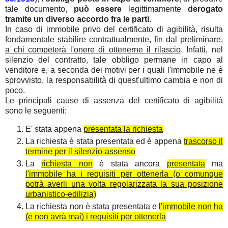
tale documento,
può essere
legittimamente
derogato
tramite un diverso accordo fra le parti
.
In caso di immobile privo del certificato di agibilità, risulta
fondamentale stabilire contrattualmente, fin dal preliminare,
a chi competerà l'onere di ottenerne il rilascio
. Infatti, nel
silenzio del contratto, tale obbligo permane in capo al
venditore e, a seconda dei motivi per i quali l'immobile ne è
sprovvisto, la responsabilità di quest'ultimo cambia e non di
poco.
Le principali cause di assenza del certificato di agibilità
sono le seguenti:
E' stata appena
presentata la richiesta
La richiesta è stata presentata ed è appena
trascorso il
termine per il silenzio-assenso
La
richiesta non
è stata ancora
presentata
ma
l'immobile ha i requisiti per ottenerla (o comunque
potrà averli una volta regolarizzata la sua posizione
urbanistico-edilizia)
La richiesta non è stata presentata e
l'immobile non ha
(e non avrà mai) i requisiti per ottenerla