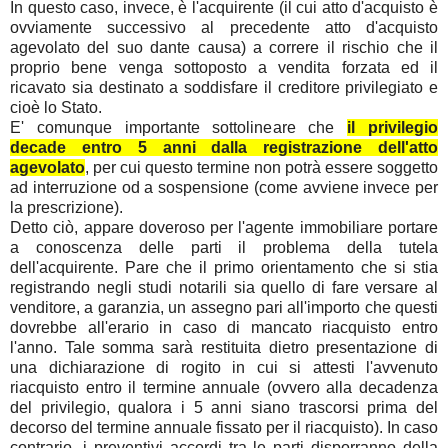
In questo caso, invece, è l'acquirente (il cui atto d'acquisto è
ovviamente successivo al precedente atto d'acquisto
agevolato del suo dante causa) a correre il rischio che il
proprio bene venga sottoposto a vendita forzata ed il
ricavato sia destinato a soddisfare il creditore privilegiato e
cioè lo Stato.
E' comunque importante sottolineare che
il privilegio
decade entro 5 anni dalla registrazione dell'atto
agevolato
, per cui questo termine non potrà essere soggetto
ad interruzione od a sospensione (come avviene invece per
la prescrizione).
Detto ciò, appare doveroso per l'agente immobiliare portare
a conoscenza delle parti il problema della tutela
dell'acquirente. Pare che il primo orientamento che si stia
registrando negli studi notarili sia quello di fare versare al
venditore, a garanzia, un assegno pari all'importo che questi
dovrebbe all'erario in caso di mancato riacquisto entro
l'anno. Tale somma sarà restituita dietro presentazione di
una dichiarazione di rogito in cui si attesti l'avvenuto
riacquisto entro il termine annuale (ovvero alla decadenza
del privilegio, qualora i 5 anni siano trascorsi prima del
decorso del termine annuale fissato per il riacquisto).
In caso
contrario, i preventivi accordi tra le parti disporranno della