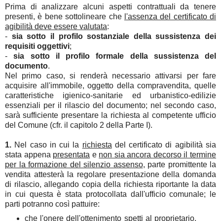
Prima di analizzare alcuni aspetti contrattuali da tenere
presenti, è bene sottolineare che
l'assenza del certificato di
agibilità deve essere valutata
:
-
sia sotto il profilo sostanziale della sussistenza dei
requisiti oggettivi
;
-
sia sotto il profilo formale della sussistenza del
documento
.
Nel primo caso, si renderà necessario attivarsi per fare
acquisire all'immobile, oggetto della compravendita, quelle
caratteristiche igienico-sanitarie ed urbanistico-edilizie
essenziali per il rilascio del documento; nel secondo caso,
sarà sufficiente presentare la richiesta al competente ufficio
del Comune (cfr. il capitolo 2 della Parte I).
1.
Nel caso in cui la
richiesta
del certificato di agibilità sia
stata appena
presentata
e
non sia ancora decorso il termine
per la formazione del silenzio assenso
, parte promittente la
vendita attesterà la regolare presentazione della domanda
di rilascio, allegando copia della richiesta riportante la data
in cui questa è stata protocollata dall'ufficio comunale; le
parti potranno così pattuire:
che l'
onere dell'ottenimento spetti al proprietario
,