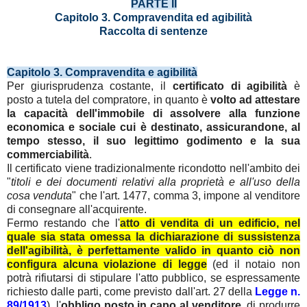
PARTE II
Capitolo 3. Compravendita ed agibilità
Raccolta di sentenze
Capitolo 3. Compravendita e agibilità
Per giurisprudenza costante, il
certificato di agibilità
è
posto a tutela del compratore, in quanto è
volto ad attestare
la capacità dell'immobile di assolvere alla funzione
economica e sociale cui è destinato, assicurandone, al
tempo stesso, il suo legittimo godimento e la sua
commerciabilità
.
Il certificato viene tradizionalmente ricondotto nell'ambito dei
"
titoli e dei documenti relativi alla proprietà e all'uso della
cosa venduta
" che l'art. 1477, comma 3,
impone al venditore
di consegnare all'acquirente.
Fermo restando che l'
atto di vendita di un edificio, nel
quale sia stata omessa la dichiarazione di sussistenza
dell'agibilità, è perfettamente valido in quanto ciò non
configura alcuna violazione di legge
(ed il notaio non
potrà rifiutarsi di stipulare l'atto pubblico, se espressamente
richiesto dalle parti, come previsto dall'art. 27 della
Legge n.
89/1913
)
, l'
obbligo posto in capo al venditore
, di produrre