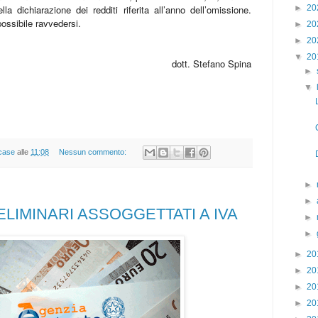
la dichiarazione dei redditi riferita all’anno dell’omissione.
►
20
possibile ravvedersi.
►
20
►
20
▼
20
dott. Stefano Spina
►
▼
case
alle
11:08
Nessun commento:
►
►
LIMINARI ASSOGGETTATI A IVA
►
►
►
20
►
20
►
20
►
20