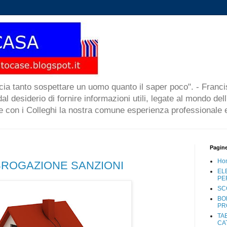
cia tanto sospettare un uomo quanto il saper poco". - Francis
l desiderio di fornire informazioni utili, legate al mondo dell
re con i Colleghi la nostra comune esperienza professionale e
Pagin
Ho
BROGAZIONE SANZIONI
EL
PE
SC
BO
PR
TA
CA