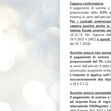
Caparra confirmatoria
Il pagamento di somme a 
proporzionale dello
0,5% s
minimo) ai sensi dell’articolo
Per i contratti prelimina
caparra assolva anche la 
regime fiscale previsto pe
19.12.74, Ris. Agenzia del
29.5.2013 n.18/E)
e quindi 
del 24.7.2019).
Acconto prezzo non assogg
Il pagamento di somme a
proporzionale del 3%
sull
ai sensi dell’articolo 9 della
promissario acquirente richi
L’imposta si applica sull
successivamente alla stip
n.18 § 3.1.2).
Acconto prezzo assoggetta
Il pagamento di somme a ti
ad imposta fissa di regi
alternatività IVA/Registro
(
delle Entrate 29.5.2013 n.18/