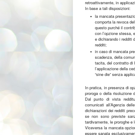
retroattivamente, in applicaz
In base a tali disposizioni:
la mancata presentazio
comporta la revoca del
questo purché il cont
con l’opzione stessa, e
e dichiarando i redditi 
redditi;
in caso di mancata pres
scadenza, della comunic
tacita, del contratto di
l’applicazione della c
“sine die” senza applic
In pratica, in presenza di o
proroga o della risoluzione 
Dal punto di vista redditu
comunicati all’Agenzia delle
dichiarazioni dei redditi pre
se non sono previste sanz
tardivamente, le proroghe e l
Viceversa la mancata opzion
essere sanata esclusivamente