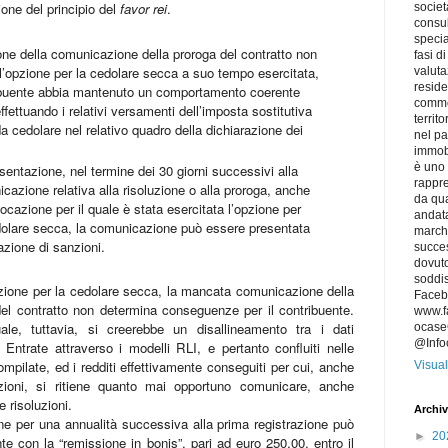
ione del principio del
favor rei
.
societ
consu
specia
ne della comunicazione della proroga del contratto non
fasi d
l’opzione per la cedolare secca a suo tempo esercitata,
valuta
reside
ribuente abbia mantenuto un comportamento coerente
commer
ffettuando i relativi versamenti dell’imposta sostitutiva
territ
da cedolare nel relativo quadro della dichiarazione dei
nel p
immobi
è uno 
entazione, nel termine dei 30 giorni successivi alla
rappre
azione relativa alla risoluzione o alla proroga, anche
da qua
 locazione per il quale è stata esercitata l’opzione per
andat
edolare secca, la comunicazione può essere presentata
marchi
azione di sanzioni.
succes
dovuto
soddis
pzione per la cedolare secca, la mancata comunicazione della
Faceb
del contratto non determina conseguenze per il contribuente.
www.f
ale, tuttavia, si creerebbe un disallineamento tra i dati
ocaseC
@Info
 Entrate attraverso i modelli RLI, e pertanto confluiti nelle
compilate, ed i redditi effettivamente conseguiti per cui, anche
Visual
ioni, si ritiene quanto mai opportuno comunicare, anche
e risoluzioni.
Archiv
e per una annualità successiva alla prima registrazione può
►
20
 con la “remissione in bonis”, pari ad euro 250,00, entro il