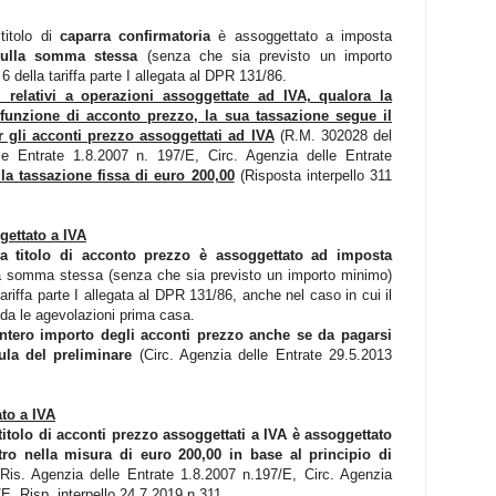
titolo di
caparra confirmatoria
è assoggettato a imposta
ulla somma stessa
(senza che sia previsto un importo
 6 della tariffa parte I allegata al DPR 131/86.
ri relativi a operazioni assoggettate ad IVA, qualora la
funzione di acconto prezzo, la sua tassazione segue il
r gli acconti prezzo assoggettati ad IVA
(R.M. 302028 del
le Entrate 1.8.2007 n. 197/E, Circ. Agenzia delle Entrate
la tassazione fissa di euro 200,00
(Risposta interpello 311
ettato a IVA
 titolo di acconto prezzo è assoggettato ad imposta
a somma stessa (senza che sia previsto un importo minimo)
 tariffa parte I allegata al DPR 131/86, anche nel caso in cui il
eda le agevolazioni prima casa.
’intero importo degli acconti prezzo anche se da pagarsi
ula del preliminare
(Circ. Agenzia delle Entrate 29.5.2013
to a IVA
tolo di acconti prezzo assoggettati a IVA è assoggettato
stro nella misura di euro
200,00 in
base al principio di
Ris. Agenzia delle Entrate 1.8.2007 n.197/E, Circ. Agenzia
E, Risp. interpello 24.7.2019 n.311.