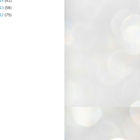
14
(41)
13
(58)
12
(75)