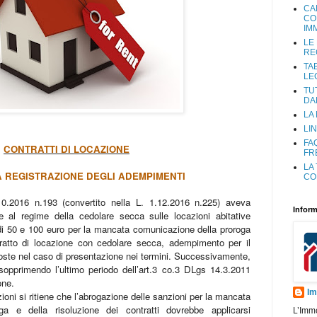
CA
CO
IM
LE
RE
TA
LE
TU
DA
LA
LIN
FA
CONTRATTI DI LOCAZIONE
FR
LA
 REGISTRAZIONE DEGLI ADEMPIMENTI
CO
10.2016 n.193 (convertito nella L. 1.12.2016 n.225) aveva
Inform
he al regime della cedolare secca sulle locazioni abitative
i 50 e 100 euro per la mancata comunicazione della proroga
tratto di locazione con cedolare secca, adempimento per il
oste nel caso di presentazione nei termini. Successivamente,
 sopprimendo l’ultimo periodo dell’art.3 co.3 DLgs 14.3.2011
one.
Im
ioni si ritiene che l’abrogazione delle sanzioni per la mancata
ga e della risoluzione dei contratti dovrebbe applicarsi
L’Imm