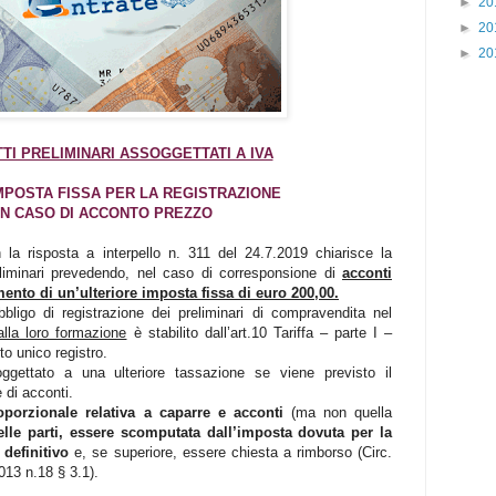
►
20
►
20
►
20
TI PRELIMINARI ASSOGGETTATI A IVA
MPOSTA FISSA PER LA REGISTRAZIONE
IN CASO DI ACCONTO PREZZO
 la risposta a interpello n. 311 del 24.7.2019 chiarisce la
eliminari prevedendo, nel caso di corresponsione di
acconti
ento di un’ulteriore imposta fissa di euro 200,00.
bligo di registrazione dei preliminari di compravendita nel
alla loro formazione
è stabilito dall’art.10 Tariffa – parte I –
o unico registro.
soggettato a una ulteriore tassazione se viene previsto il
 di acconti.
oporzionale relativa a caparre e acconti
(ma non quella
elle parti, essere scomputata dall’imposta dovuta per la
 definitivo
e, se superiore, essere chiesta a rimborso (Circ.
013 n.18 § 3.1).