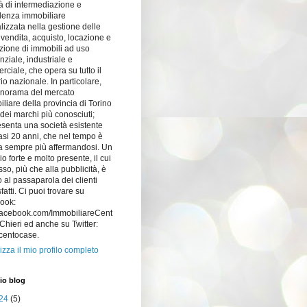
à di intermediazione e
lenza immobiliare
lizzata nella gestione delle
i vendita, acquisto, locazione e
zione di immobili ad uso
nziale, industriale e
ciale, che opera su tutto il
orio nazionale. In particolare,
anorama del mercato
liare della provincia di Torino
dei marchi più conosciuti;
senta una società esistente
si 20 anni, che nel tempo è
a sempre più affermandosi. Un
o forte e molto presente, il cui
so, più che alla pubblicità, è
 al passaparola dei clienti
fatti. Ci puoi trovare su
ook:
acebook.com/ImmobiliareCent
hieri ed anche su Twitter:
centocase.
izza il mio profilo completo
io blog
24
(5)