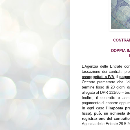
CONTRAT
DOPPIA I
L’Agenzia delle Entrate con
tassazione dei contratti pr
assoggettati a IVA
, il
pagam
Occorre premettere che l’ob
termine fisso di 20 giorni d
allegata al DPR 131/86 – test
Inoltre, il contratto è as
pagamento di caparre oppure
In ogni caso
l’imposta pr
fissa),
può, su richiesta d
registrazione del contratto
Agenzia delle Entrate 29.5.2