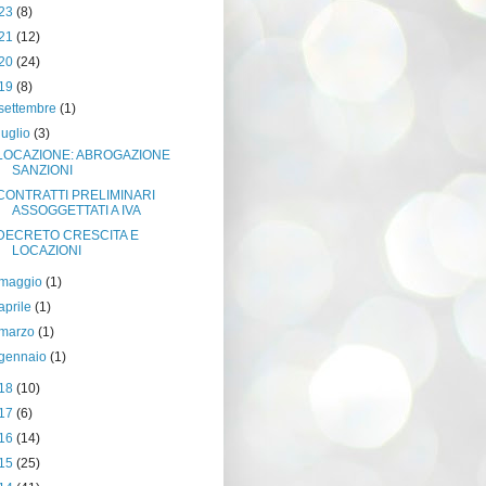
23
(8)
21
(12)
20
(24)
19
(8)
settembre
(1)
luglio
(3)
LOCAZIONE: ABROGAZIONE
SANZIONI
CONTRATTI PRELIMINARI
ASSOGGETTATI A IVA
DECRETO CRESCITA E
LOCAZIONI
maggio
(1)
aprile
(1)
marzo
(1)
gennaio
(1)
18
(10)
17
(6)
16
(14)
15
(25)