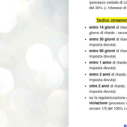
(processo verbale di c
del 30% (+ interessi d
Tardivo versamen
entro 14 giorni
di rita
giorno di ritardo - rav
entro 30 giorni
di rita
imposta dovuta)
entro 90 giorni
di rita
imposta dovuta)
entro 1 anno
di ritard
imposta dovuta)
entro 2 anni
di ritardo
imposta dovuta)
oltre 2 anni
di ritardo
imposta dovuta)
se la regolarizzazione
violazione
(processo v
ovvero 1/5 del 100% (+
R