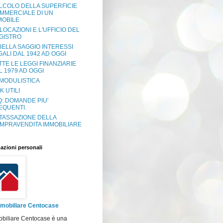
LCOLO DELLA SUPERFICIE
MMERCIALE DI UN
MOBILE
 LOCAZIONI E L'UFFICIO DEL
GISTRO
BELLA SAGGIO INTERESSI
GALI DAL 1942 AD OGGI
TTE LE LEGGI FINANZIARIE
L 1979 AD OGGI
 MODULISTICA
K UTILI
Q: DOMANDE PIU'
EQUENTI.
 TASSAZIONE DELLA
MPRAVENDITA IMMOBILIARE
azioni personali
mobiliare Centocase
obiliare Centocase è una