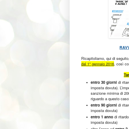
RAVV
Ricapitoliamo, qui di seguito
dal 1° gennaio 2016
,
così com
Tar
entro 30 giorni
di rita
imposta dovuta). L’impo
sanzione minima di 200
riguardo a questo caso
entro 90 giorni
di rita
imposta dovuta)
entro 1 anno
di ritard
imposta dovuta)
oltre l’anno ed
entro 2