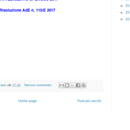
►
20
Risoluzione AdE n. 115/E 2017
►
20
►
20
case
alle
17:16
Nessun commento:
Home page
Post più vecchi