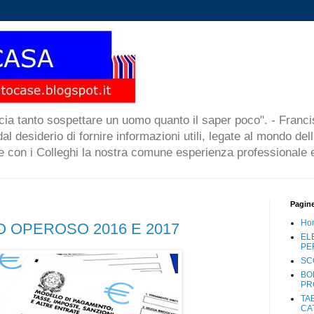
cia tanto sospettare un uomo quanto il saper poco". - Francis
l desiderio di fornire informazioni utili, legate al mondo dell
re con i Colleghi la nostra comune esperienza professionale e
Pagin
Ho
 OPEROSO 2016 E 2017
EL
PE
SC
BO
PR
TA
CA