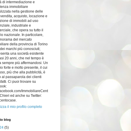
à di intermediazione e
lenza immobiliare
lizzata nella gestione delle
i vendita, acquisto, locazione e
zione di immobili ad uso
nziale, industriale e
ciale, che opera su tutto il
orio nazionale. In particolare,
anorama del mercato
liare della provincia di Torino
dei marchi più conosciuti;
senta una società esistente
si 20 anni, che nel tempo è
a sempre più affermandosi. Un
o forte e molto presente, il cui
so, più che alla pubblicità, è
 al passaparola dei clienti
fatti. Ci puoi trovare su
ook:
acebook.com/ImmobiliareCent
hieri ed anche su Twitter:
centocase.
izza il mio profilo completo
io blog
24
(5)