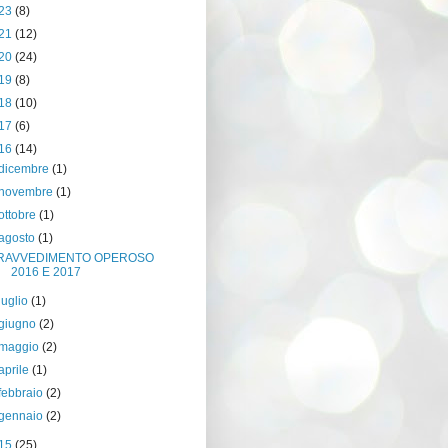
23
(8)
21
(12)
20
(24)
19
(8)
18
(10)
17
(6)
16
(14)
dicembre
(1)
novembre
(1)
ottobre
(1)
agosto
(1)
RAVVEDIMENTO OPEROSO
2016 E 2017
luglio
(1)
giugno
(2)
maggio
(2)
aprile
(1)
febbraio
(2)
gennaio
(2)
15
(25)