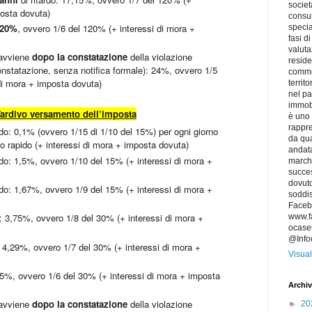
societ
posta dovuta)
consu
20%
, ovvero 1/6 del 120% (+ interessi di mora +
specia
fasi d
valuta
 avviene
dopo la constatazione
della violazione
reside
onstatazione, senza notifica formale): 24%, ovvero 1/5
commer
di mora + imposta dovuta)
territ
nel p
immobi
ardivo versamento dell’imposta
è uno 
rappre
rdo: 0,1% (ovvero 1/15 di 1/10 del 15%) per ogni giorno
da qua
to rapido (+ interessi di mora + imposta dovuta)
andat
rdo: 1,5%, ovvero 1/10 del 15% (+ interessi di mora +
marchi
succes
dovuto
rdo: 1,67%, ovvero 1/9 del 15% (+ interessi di mora +
soddis
Faceb
o: 3,75%, ovvero 1/8 del 30% (+ interessi di mora +
www.f
ocaseC
@Info
: 4,29%, ovvero 1/7 del 30% (+ interessi di mora +
Visual
: 5%, ovvero 1/6 del 30% (+ interessi di mora + imposta
Archiv
 avviene
dopo la constatazione
della violazione
►
20