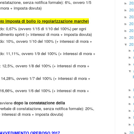
onstatazione, senza notifica formale): 6%, ovvero 1/5
►
20
i mora + imposta dovuta)
►
20
►
20
to imposta di bollo (o regolarizzazione marche)
►
20
rdo: 0,67% (ovvero 1/15 di 1/10 del 100%) per ogni
►
20
vedimento sprint (+ interessi di mora + imposta dovuta)
►
20
rdo: 10%, ovvero 1/10 del 100% (+ interessi di mora +
▼
20
►
rdo: 11,11%, ovvero 1/9 del 100% (+ interessi di mora +
►
►
o: 12,5%, ovvero 1/8 del 100% (+ interessi di mora +
▼
: 14,28%, ovvero 1/7 del 100% (+ interessi di mora +
: 16,66%, ovvero 1/6 del 100% (+ interessi di mora +
►
►
 avviene
dopo la constatazione della
►
erbale di constatazione, senza notifica formale): 20%,
►
 interessi di mora + imposta dovuta)
►
►
AVVEDIMENTO OPEROSO 2017
►
20