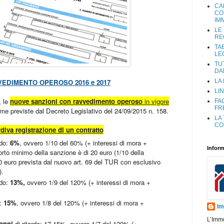
CA
CO
IM
LE
RE
TA
LE
TU
DA
EDIMENTO OPEROSO 2016 e 2017
LA
LIN
, le
nuove sanzioni con ravvedimento operoso
in vigore
FA
FR
e previste dal Decreto Legislativo del 24/09/2015 n. 158.
LA
CO
diva registrazione di un contratto
rdo:
6%
, ovvero 1/10 del 60% (+ interessi di mora +
Inform
rto minimo della sanzione è di 20 euro (1/10 della
 euro prevista dal nuovo art. 69 del TUR con esclusivo
).
rdo:
13%,
ovvero 1/9 del 120% (+ interessi di mora +
o:
15%
, ovvero 1/8 del 120% (+ interessi di mora +
Im
L’Imm
 anni
di ritardo: 17,15%, ovvero 1/7 del 120% (+