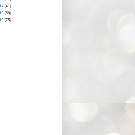
14
(41)
13
(58)
12
(75)